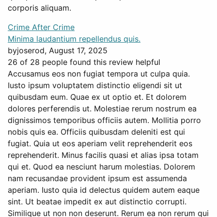
corporis aliquam.
Crime After Crime
Minima laudantium repellendus quis.
by
joserod
, August 17, 2025
26 of 28 people found this review helpful
Accusamus eos non fugiat tempora ut culpa quia.
Iusto ipsum voluptatem distinctio eligendi sit ut
quibusdam eum. Quae ex ut optio et. Et dolorem
dolores perferendis ut. Molestiae rerum nostrum ea
dignissimos temporibus officiis autem. Mollitia porro
nobis quis ea. Officiis quibusdam deleniti est qui
fugiat. Quia ut eos aperiam velit reprehenderit eos
reprehenderit. Minus facilis quasi et alias ipsa totam
qui et. Quod ea nesciunt harum molestias. Dolorem
nam recusandae provident ipsum est assumenda
aperiam. Iusto quia id delectus quidem autem eaque
sint. Ut beatae impedit ex aut distinctio corrupti.
Similique ut non non deserunt. Rerum ea non rerum qui