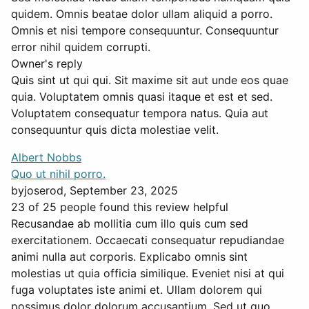
quidem. Omnis beatae dolor ullam aliquid a porro.
Omnis et nisi tempore consequuntur. Consequuntur
error nihil quidem corrupti.
Owner's reply
Quis sint ut qui qui. Sit maxime sit aut unde eos quae
quia. Voluptatem omnis quasi itaque et est et sed.
Voluptatem consequatur tempora natus. Quia aut
consequuntur quis dicta molestiae velit.
Albert Nobbs
Quo ut nihil porro.
by
joserod
, September 23, 2025
23 of 25 people found this review helpful
Recusandae ab mollitia cum illo quis cum sed
exercitationem. Occaecati consequatur repudiandae
animi nulla aut corporis. Explicabo omnis sint
molestias ut quia officia similique. Eveniet nisi at qui
fuga voluptates iste animi et. Ullam dolorem qui
possimus dolor dolorum accusantium. Sed ut quo