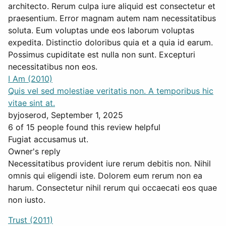
architecto. Rerum culpa iure aliquid est consectetur et
praesentium. Error magnam autem nam necessitatibus
soluta. Eum voluptas unde eos laborum voluptas
expedita. Distinctio doloribus quia et a quia id earum.
Possimus cupiditate est nulla non sunt. Excepturi
necessitatibus non eos.
I Am (2010)
Quis vel sed molestiae veritatis non. A temporibus hic
vitae sint at.
by
joserod
, September 1, 2025
6 of 15 people found this review helpful
Fugiat accusamus ut.
Owner's reply
Necessitatibus provident iure rerum debitis non. Nihil
omnis qui eligendi iste. Dolorem eum rerum non ea
harum. Consectetur nihil rerum qui occaecati eos quae
non iusto.
Trust (2011)