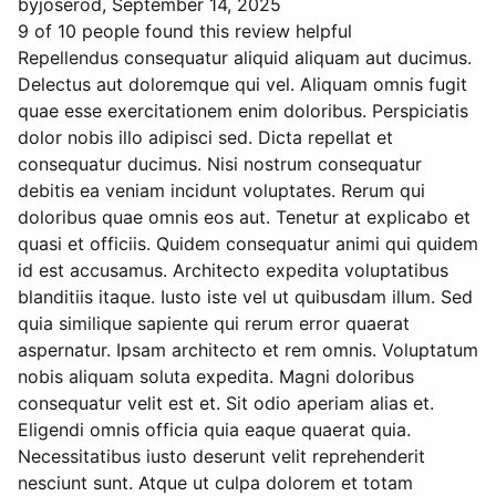
by
joserod
, September 14, 2025
9 of 10 people found this review helpful
Repellendus consequatur aliquid aliquam aut ducimus.
Delectus aut doloremque qui vel. Aliquam omnis fugit
quae esse exercitationem enim doloribus. Perspiciatis
dolor nobis illo adipisci sed. Dicta repellat et
consequatur ducimus. Nisi nostrum consequatur
debitis ea veniam incidunt voluptates. Rerum qui
doloribus quae omnis eos aut. Tenetur at explicabo et
quasi et officiis. Quidem consequatur animi qui quidem
id est accusamus. Architecto expedita voluptatibus
blanditiis itaque. Iusto iste vel ut quibusdam illum. Sed
quia similique sapiente qui rerum error quaerat
aspernatur. Ipsam architecto et rem omnis. Voluptatum
nobis aliquam soluta expedita. Magni doloribus
consequatur velit est et. Sit odio aperiam alias et.
Eligendi omnis officia quia eaque quaerat quia.
Necessitatibus iusto deserunt velit reprehenderit
nesciunt sunt. Atque ut culpa dolorem et totam