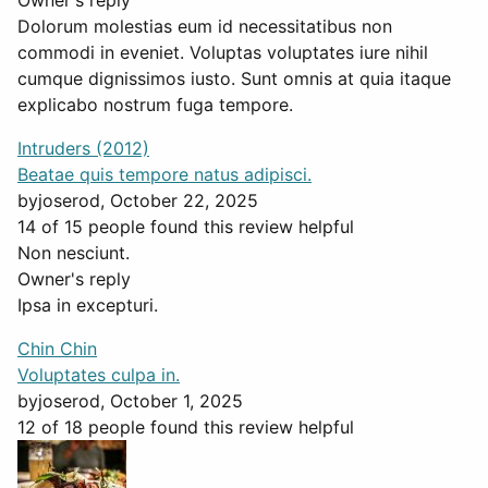
Owner's reply
Dolorum molestias eum id necessitatibus non
commodi in eveniet. Voluptas voluptates iure nihil
cumque dignissimos iusto. Sunt omnis at quia itaque
explicabo nostrum fuga tempore.
Intruders (2012)
Beatae quis tempore natus adipisci.
by
joserod
, October 22, 2025
14 of 15 people found this review helpful
Non nesciunt.
Owner's reply
Ipsa in excepturi.
Chin Chin
Voluptates culpa in.
by
joserod
, October 1, 2025
12 of 18 people found this review helpful