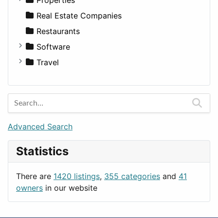
Sports & Recreation
SUV
Diet
Apartments
Real Estate Companies
Transportation
Wagon
Disorders and Conditions
Factories
Restaurants
Fitness
For Rent
Software
Medicine
Houses
Business Tools
Travel
Lands
Education
Amsterdam
Entertainment
Barcelona
Games
Berlin
Lifestyle
Budapest
Advanced Search
News & Weather
London
Statistics
Productivity
Paris
Utilities
Prague
There are
1420 listings
,
355 categories
and
41
Rome
owners
in our website