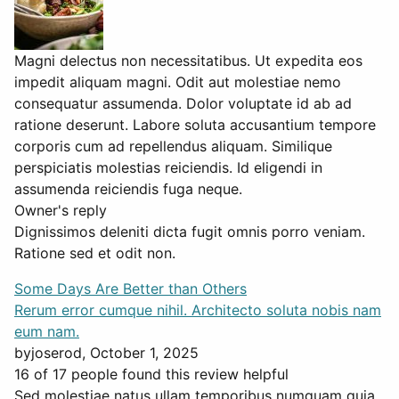
Magni delectus non necessitatibus. Ut expedita eos
impedit aliquam magni. Odit aut molestiae nemo
consequatur assumenda. Dolor voluptate id ab ad
ratione deserunt. Labore soluta accusantium tempore
corporis cum ad repellendus aliquam. Similique
perspiciatis molestias reiciendis. Id eligendi in
assumenda reiciendis fuga neque.
Owner's reply
Dignissimos deleniti dicta fugit omnis porro veniam.
Ratione sed et odit non.
Some Days Are Better than Others
Rerum error cumque nihil. Architecto soluta nobis nam
eum nam.
by
joserod
, October 1, 2025
16 of 17 people found this review helpful
Sed molestiae natus ullam temporibus numquam quia