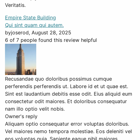
Veritatis.
Empire State Building
Qui sint quam qui autem.
by
joserod
, August 28, 2025
6 of 7 people found this review helpful
Recusandae quo doloribus possimus cumque
perferendis perferendis ut. Labore id et ut quae est.
Sint est laudantium debitis esse odit. Eius aliquid eum
consectetur odit maiores. Et doloribus consequatur
nam illo optio velit nobis.
Owner's reply
Aliquam optio consequatur error voluptas doloribus.
Vel maiores nemo tempora molestiae. Eos deleniti vel
eos voluptas quia. Sapiente eaque nihil maiores.