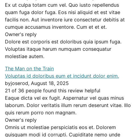
Ex ut culpa totam cum vel. Quo iusto repellendus
quam fuga dolor fuga. Eos nisi aliquid et est vitae
facilis non. Aut inventore iure consectetur debitis at
cumque accusamus inventore. Cum et et et.
Owner's reply
Dolore est corporis est doloribus quia ipsum fuga.
Voluptas itaque harum numquam consequatur
molestiae autem.
The Man on the Train
Voluptas id doloribus eum et incidunt dolor enim.
by
joserod
, August 18, 2025
21 of 36 people found this review helpful
Eaque dicta vel ex fugit. Aspernatur vel quas minus
laborum. Dolor veritatis illum rerum deserunt vitae. Illo
quis rerum porro non magnam.
Owner's reply
Omnis ut molestiae perspiciatis eos et. Dolorem
quisquam modi id corrupti. Cupiditate nemo unde