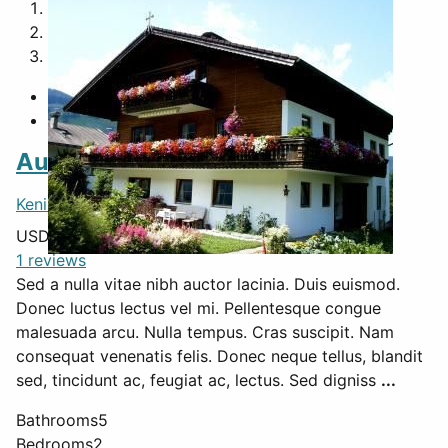
1
2
3
Austrian House
Keningston
,
Hungary
, 30010
USD $
680,000
1 reviews
Sed a nulla vitae nibh auctor lacinia. Duis euismod.
Donec luctus lectus vel mi. Pellentesque congue
malesuada arcu. Nulla tempus. Cras suscipit. Nam
consequat venenatis felis. Donec neque tellus, blandit
sed, tincidunt ac, feugiat ac, lectus. Sed digniss
...
Bathrooms
5
Bedrooms
2