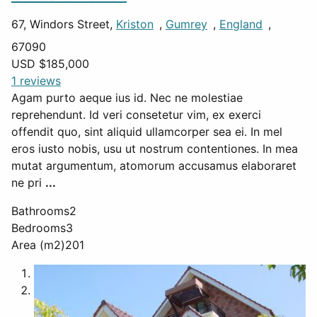
67, Windors Street,
Kriston
,
Gumrey
,
England
,
67090
USD $
185,000
1 reviews
Agam purto aeque ius id. Nec ne molestiae
reprehendunt. Id veri consetetur vim, ex exerci
offendit quo, sint aliquid ullamcorper sea ei. In mel
eros iusto nobis, usu ut nostrum contentiones. In mea
mutat argumentum, atomorum accusamus elaboraret
ne pri
...
Bathrooms
2
Bedrooms
3
Area (m2)
201
1
2