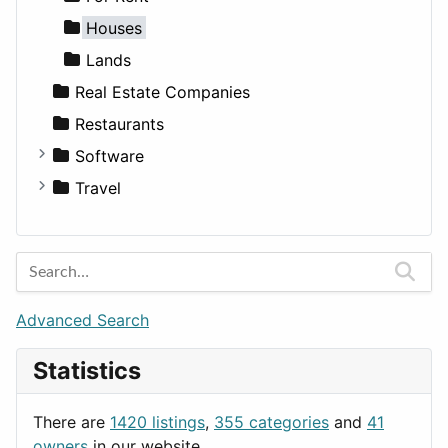
Medicine
Houses
Lands
Real Estate Companies
Restaurants
Software
Business Tools
Travel
Education
Amsterdam
Entertainment
Barcelona
Games
Berlin
Lifestyle
Budapest
Advanced Search
News & Weather
London
Statistics
Productivity
Paris
Utilities
Prague
There are
1420 listings
,
355 categories
and
41
Rome
owners
in our website