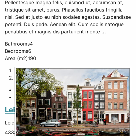
Pellentesque magna felis, euismod ut, accumsan at,
tristique sit amet, purus. Phasellus faucibus fringilla
nisl. Sed et justo eu nibh sodales egestas. Suspendisse
potenti. Duis pede. Aenean elit. Cum sociis natoque
penatibus et magnis dis parturient monte
...
Bathrooms
4
Bedrooms
6
Area (m2)
190
1
2
Featured
Leiden Canal
Leiden Canal,
Leiden
,
South Holland
,
Netherlands
,
43330