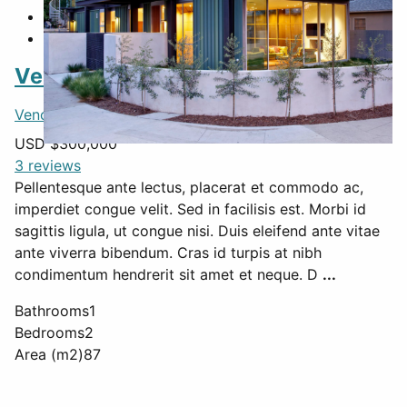
Featured
Venice
Vencie
,
Philippines
, 43300
USD $
300,000
3 reviews
Pellentesque ante lectus, placerat et commodo ac,
imperdiet congue velit. Sed in facilisis est. Morbi id
sagittis ligula, ut congue nisi. Duis eleifend ante vitae
ante viverra bibendum. Cras id turpis at nibh
condimentum hendrerit sit amet et neque. D
...
Bathrooms
1
Bedrooms
2
Area (m2)
87