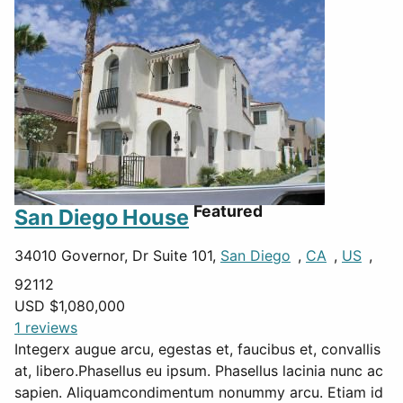
Featured
San Diego House
34010 Governor, Dr Suite 101,
San Diego
,
CA
,
US
,
92112
USD $
1,080,000
1 reviews
Integerx augue arcu, egestas et, faucibus et, convallis
at, libero.Phasellus eu ipsum. Phasellus lacinia nunc ac
sapien. Aliquamcondimentum nonummy arcu. Etiam id