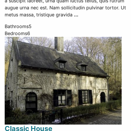
a suscipit laoreet, urna quam luctus tellus, quis rutrum
augue urna nec est. Nam sollicitudin pulvinar tortor. Ut
metus massa, tristique gravida
...
Bathrooms
5
Bedrooms
6
Classic House