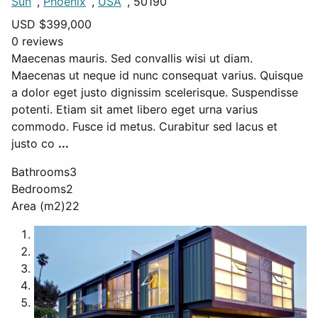
Sun
,
Phoenix
,
USA
, 50190
USD $
399,000
0 reviews
Maecenas mauris. Sed convallis wisi ut diam.
Maecenas ut neque id nunc consequat varius. Quisque
a dolor eget justo dignissim scelerisque. Suspendisse
potenti. Etiam sit amet libero eget urna varius
commodo. Fusce id metus. Curabitur sed lacus et
justo co
...
Bathrooms
3
Bedrooms
2
Area (m2)
22
1
2
3
4
5