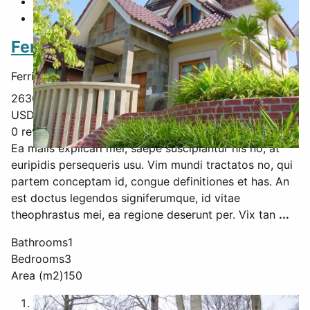
Ferringhi Beach Penang
Ferringhi Street,
Batu Feringhi
,
Penang
,
Malaysia
,
26300
USD $
360,000
0 reviews
Ea malis explicari mel, saepe suscipiantur his no, at
euripidis persequeris usu. Vim mundi tractatos no, qui
partem conceptam id, congue definitiones et has. An
est doctus legendos signiferumque, id vitae
theophrastus mei, ea regione deserunt per. Vix tan
...
Bathrooms
1
Bedrooms
3
Area (m2)
150
1