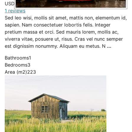
USD $
465,000
1 reviews
Sed leo wisi, mollis sit amet, mattis non, elementum id,
sapien. Nam consectetuer lobortis felis. Integer
pretium massa et orci. Sed mauris lorem, mollis ac,
viverra vitae, posuere ut, risus. Cras vel nunc semper
est dignissim nonummy. Aliquam eu metus. N
...
Bathrooms
1
Bedrooms
3
Area (m2)
223