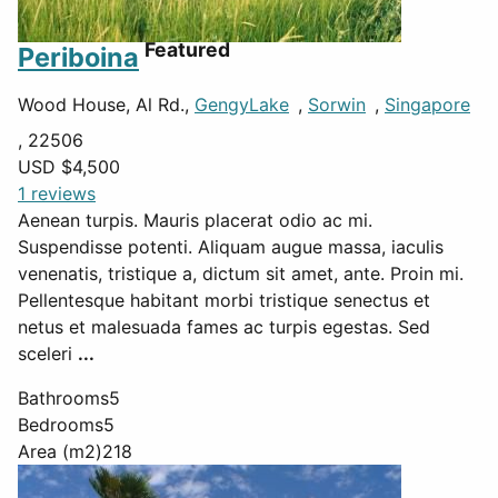
Featured
Periboina
Wood House, Al Rd.,
GengyLake
,
Sorwin
,
Singapore
, 22506
USD $
4,500
1 reviews
Aenean turpis. Mauris placerat odio ac mi.
Suspendisse potenti. Aliquam augue massa, iaculis
venenatis, tristique a, dictum sit amet, ante. Proin mi.
Pellentesque habitant morbi tristique senectus et
netus et malesuada fames ac turpis egestas. Sed
sceleri
...
Bathrooms
5
Bedrooms
5
Area (m2)
218