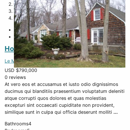
2
3
4
Home Alone
Le Mans
,
France
, 55203
USD $
790,000
0 reviews
At vero eos et accusamus et iusto odio dignissimos
ducimus qui blanditiis praesentium voluptatum deleniti
atque corrupti quos dolores et quas molestias
excepturi sint occaecati cupiditate non provident,
similique sunt in culpa qui officia deserunt molliti
...
Bathrooms
4