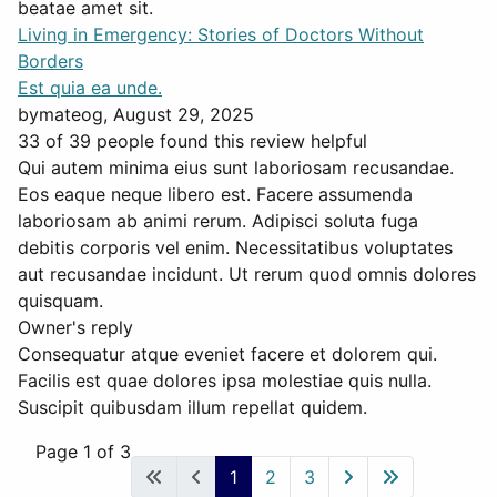
beatae amet sit.
Living in Emergency: Stories of Doctors Without
Borders
Est quia ea unde.
by
mateog
, August 29, 2025
33 of 39 people found this review helpful
Qui autem minima eius sunt laboriosam recusandae.
Eos eaque neque libero est. Facere assumenda
laboriosam ab animi rerum. Adipisci soluta fuga
debitis corporis vel enim. Necessitatibus voluptates
aut recusandae incidunt. Ut rerum quod omnis dolores
quisquam.
Owner's reply
Consequatur atque eveniet facere et dolorem qui.
Facilis est quae dolores ipsa molestiae quis nulla.
Suscipit quibusdam illum repellat quidem.
Page 1 of 3
1
2
3