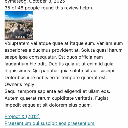
by
mateog
, October 3, 2025
35 of 48 people found this review helpful
Voluptatem vel atque quae at itaque eum. Veniam eum
asperiores a ducimus provident at. Soluta quasi harum
saepe ipsa consequatur. Est quos officia nam
laudantium hic odit. Debitis quia ut ut enim id quia
dignissimos. Qui pariatur quia soluta sit aut suscipit.
Doloribus iure nobis error tempore quaerat est.
Owner's reply
Sequi tempora sapiente ad eligendi et ullam eos.
Autem quaerat rerum cupiditate veritatis. Fugiat
impedit eaque at sit dolorem eius quam.
Project X (2012)
Praesentium qui suscipit eos praesentium.