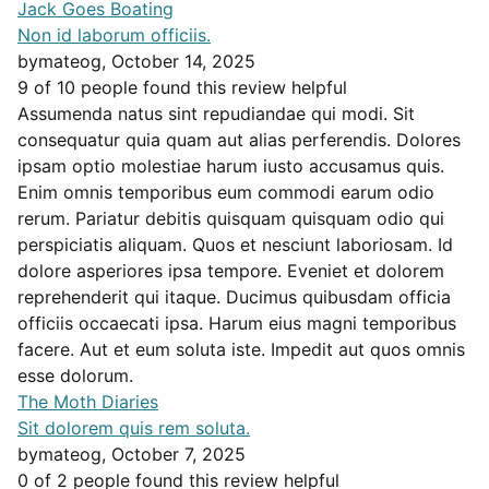
Jack Goes Boating
Non id laborum officiis.
by
mateog
, October 14, 2025
9 of 10 people found this review helpful
Assumenda natus sint repudiandae qui modi. Sit
consequatur quia quam aut alias perferendis. Dolores
ipsam optio molestiae harum iusto accusamus quis.
Enim omnis temporibus eum commodi earum odio
rerum. Pariatur debitis quisquam quisquam odio qui
perspiciatis aliquam. Quos et nesciunt laboriosam. Id
dolore asperiores ipsa tempore. Eveniet et dolorem
reprehenderit qui itaque. Ducimus quibusdam officia
officiis occaecati ipsa. Harum eius magni temporibus
facere. Aut et eum soluta iste. Impedit aut quos omnis
esse dolorum.
The Moth Diaries
Sit dolorem quis rem soluta.
by
mateog
, October 7, 2025
0 of 2 people found this review helpful