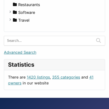
Transportation
Wagon
Disorders and Conditions
Factories
Restaurants
Fitness
For Rent
Software
Medicine
Houses
Business Tools
Travel
Lands
Education
Amsterdam
Entertainment
Barcelona
Games
Berlin
Lifestyle
Budapest
Advanced Search
News & Weather
London
Statistics
Productivity
Paris
Utilities
Prague
There are
1420 listings
,
355 categories
and
41
Rome
owners
in our website