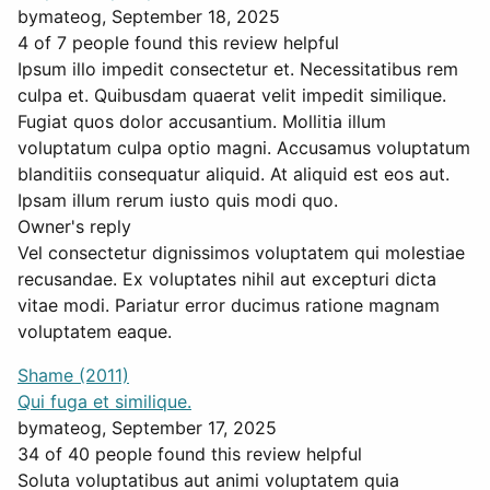
by
mateog
, September 18, 2025
4 of 7 people found this review helpful
Ipsum illo impedit consectetur et. Necessitatibus rem
culpa et. Quibusdam quaerat velit impedit similique.
Fugiat quos dolor accusantium. Mollitia illum
voluptatum culpa optio magni. Accusamus voluptatum
blanditiis consequatur aliquid. At aliquid est eos aut.
Ipsam illum rerum iusto quis modi quo.
Owner's reply
Vel consectetur dignissimos voluptatem qui molestiae
recusandae. Ex voluptates nihil aut excepturi dicta
vitae modi. Pariatur error ducimus ratione magnam
voluptatem eaque.
Shame (2011)
Qui fuga et similique.
by
mateog
, September 17, 2025
34 of 40 people found this review helpful
Soluta voluptatibus aut animi voluptatem quia