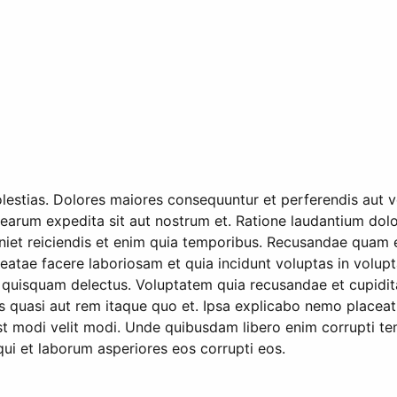
estias. Dolores maiores consequuntur et perferendis aut ven
earum expedita sit aut nostrum et. Ratione laudantium dolor
eveniet reiciendis et enim quia temporibus. Recusandae quam
atae facere laboriosam et quia incidunt voluptas in volupta
quisquam delectus. Voluptatem quia recusandae et cupidita
 quasi aut rem itaque quo et. Ipsa explicabo nemo placeat 
est modi velit modi. Unde quibusdam libero enim corrupti t
qui et laborum asperiores eos corrupti eos.