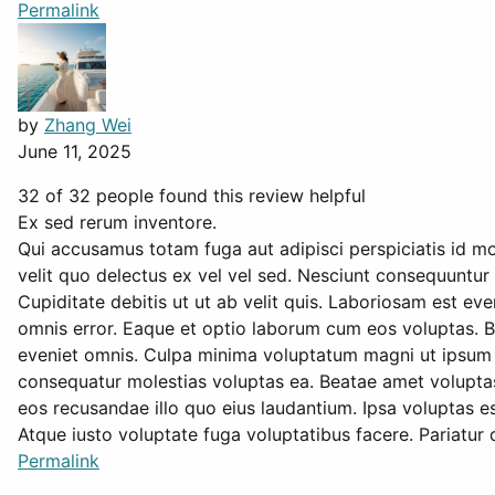
Permalink
by
Zhang Wei
June 11, 2025
32 of 32 people found this review helpful
Ex sed rerum inventore.
Qui accusamus totam fuga aut adipisci perspiciatis id mol
velit quo delectus ex vel vel sed. Nesciunt consequuntur 
Cupiditate debitis ut ut ab velit quis. Laboriosam est 
omnis error. Eaque et optio laborum cum eos voluptas. Be
eveniet omnis. Culpa minima voluptatum magni ut ipsum 
consequatur molestias voluptas ea. Beatae amet voluptas
eos recusandae illo quo eius laudantium. Ipsa voluptas 
Atque iusto voluptate fuga voluptatibus facere. Pariatur 
Permalink