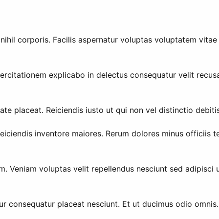
nihil corporis. Facilis aspernatur voluptas voluptatem vita
rcitationem explicabo in delectus consequatur velit recus
te placeat. Reiciendis iusto ut qui non vel distinctio debitis
 reiciendis inventore maiores. Rerum dolores minus officiis 
. Veniam voluptas velit repellendus nesciunt sed adipisci u
 consequatur placeat nesciunt. Et ut ducimus odio omnis. 