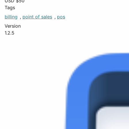
USD $
50
Tags
billing
,
point of sales
,
pos
Version
1.2.5