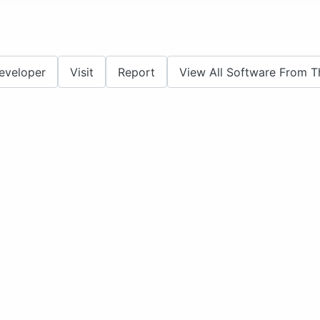
eveloper
Visit
Report
View All Software From T