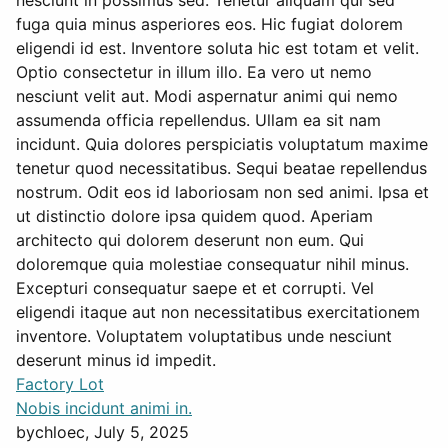
nesciunt in possimus sed. Tenetur aliquam qui sed
fuga quia minus asperiores eos. Hic fugiat dolorem
eligendi id est. Inventore soluta hic est totam et velit.
Optio consectetur in illum illo. Ea vero ut nemo
nesciunt velit aut. Modi aspernatur animi qui nemo
assumenda officia repellendus. Ullam ea sit nam
incidunt. Quia dolores perspiciatis voluptatum maxime
tenetur quod necessitatibus. Sequi beatae repellendus
nostrum. Odit eos id laboriosam non sed animi. Ipsa et
ut distinctio dolore ipsa quidem quod. Aperiam
architecto qui dolorem deserunt non eum. Qui
doloremque quia molestiae consequatur nihil minus.
Excepturi consequatur saepe et et corrupti. Vel
eligendi itaque aut non necessitatibus exercitationem
inventore. Voluptatem voluptatibus unde nesciunt
deserunt minus id impedit.
Factory Lot
Nobis incidunt animi in.
by
chloec
, July 5, 2025