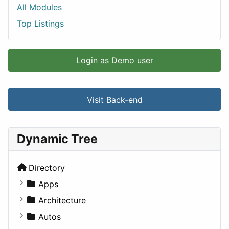
All Modules
Top Listings
Login as Demo user
Visit Back-end
Dynamic Tree
Directory
Apps
Business Tools
Architecture
Education
Commercial
Autos