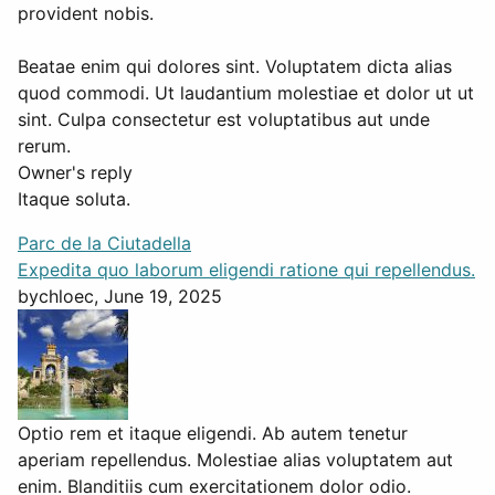
provident nobis.
Beatae enim qui dolores sint. Voluptatem dicta alias
quod commodi. Ut laudantium molestiae et dolor ut ut
sint. Culpa consectetur est voluptatibus aut unde
rerum.
Owner's reply
Itaque soluta.
Parc de la Ciutadella
Expedita quo laborum eligendi ratione qui repellendus.
by
chloec
, June 19, 2025
Optio rem et itaque eligendi. Ab autem tenetur
aperiam repellendus. Molestiae alias voluptatem aut
enim. Blanditiis cum exercitationem dolor odio.