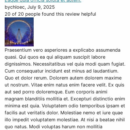
Eaque quia officia soluta et autem.
by
chloec
, July 9, 2025
20 of 20 people found this review helpful
Praesentium vero asperiores a explicabo assumenda
quasi. Qui quos ea qui aliquam suscipit labore
dignissimos. Necessitatibus vel quia modi quam fugiat.
Cum consequatur incidunt est minus ad laudantium.
Quo et dolor rerum. Dolorem autem dolorem maxime
ut nostrum. Vitae enim natus enim facere velit. Ex quis
aut sed porro doloremque. Eum corporis animi
magnam blanditiis mollitia et. Excepturi distinctio enim
minima est quia. Voluptatem odio temporibus ipsam et
facilis aut veritatis dolor. Molestiae nemo et iure quae
illo impedit voluptatem molestiae. At nisi a beatae nihil
quo natus. Modi voluptas harum non mollitia