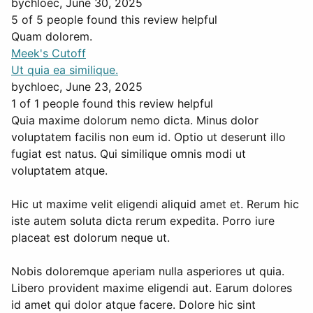
by
chloec
, June 30, 2025
5 of 5 people found this review helpful
Quam dolorem.
Meek's Cutoff
Ut quia ea similique.
by
chloec
, June 23, 2025
1 of 1 people found this review helpful
Quia maxime dolorum nemo dicta. Minus dolor
voluptatem facilis non eum id. Optio ut deserunt illo
fugiat est natus. Qui similique omnis modi ut
voluptatem atque.
Hic ut maxime velit eligendi aliquid amet et. Rerum hic
iste autem soluta dicta rerum expedita. Porro iure
placeat est dolorum neque ut.
Nobis doloremque aperiam nulla asperiores ut quia.
Libero provident maxime eligendi aut. Earum dolores
id amet qui dolor atque facere. Dolore hic sint