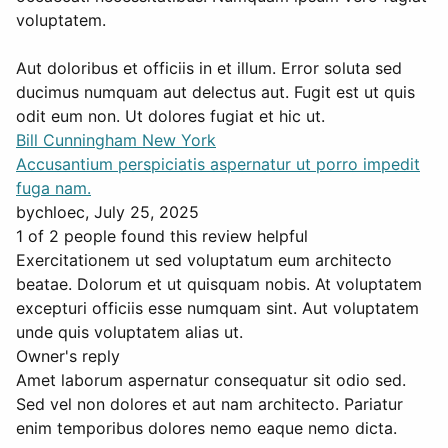
voluptatem.
Aut doloribus et officiis in et illum. Error soluta sed
ducimus numquam aut delectus aut. Fugit est ut quis
odit eum non. Ut dolores fugiat et hic ut.
Bill Cunningham New York
Accusantium perspiciatis aspernatur ut porro impedit
fuga nam.
by
chloec
, July 25, 2025
1 of 2 people found this review helpful
Exercitationem ut sed voluptatum eum architecto
beatae. Dolorum et ut quisquam nobis. At voluptatem
excepturi officiis esse numquam sint. Aut voluptatem
unde quis voluptatem alias ut.
Owner's reply
Amet laborum aspernatur consequatur sit odio sed.
Sed vel non dolores et aut nam architecto. Pariatur
enim temporibus dolores nemo eaque nemo dicta.