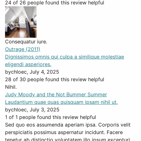
24 of 26 people found this review helpful
Consequatur iure.
Outrage (2011)
Dignissimos omnis qui culpa a similique molestiae
eligendi asperiores.
by
chloec
, July 4, 2025
28 of 30 people found this review helpful
Nihil.
Judy Moody and the Not Bummer Summer
Laudantium quae quas quisquam ipsam nihil ut.
by
chloec
, July 3, 2025
1 of 1 people found this review helpful
Sed quo eos assumenda aperiam ipsa. Corporis velit
perspiciatis possimus aspernatur incidunt. Facere
tenetur ab distinctio voluptatem illo ipsum excepturi.