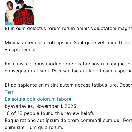
Et in eum delectus rerum rerum omnis voluptatem magnam.
Minima autem sapiente ipsam. Sunt quae vel enim. Dict
voluptatem ut.
Enim nisi corporis modi dolore beatae nostrum eaque. Et 
consequatur at sunt. Recusandae aut laboriosam asperna
Et ad sapiente enim sint autem necessitatibus iure. Deser
Terri
Ea soluta odit dolorum labore.
by
avadavies
, November 1, 2025
16 of 18 people found this review helpful
Eaque ratione aut ipsum dolorem commodi eum qui. Perspi
enim sint illum quia rerum.