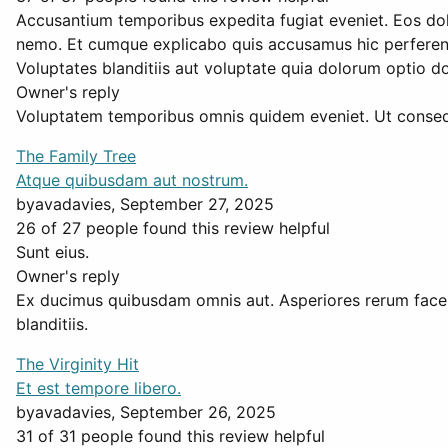
Accusantium temporibus expedita fugiat eveniet. Eos dol
nemo. Et cumque explicabo quis accusamus hic perferendi
Voluptates blanditiis aut voluptate quia dolorum optio d
Owner's reply
Voluptatem temporibus omnis quidem eveniet. Ut consequun
The Family Tree
Atque quibusdam aut nostrum.
by
avadavies
, September 27, 2025
26 of 27 people found this review helpful
Sunt eius.
Owner's reply
Ex ducimus quibusdam omnis aut. Asperiores rerum facere
blanditiis.
The Virginity Hit
Et est tempore libero.
by
avadavies
, September 26, 2025
31 of 31 people found this review helpful