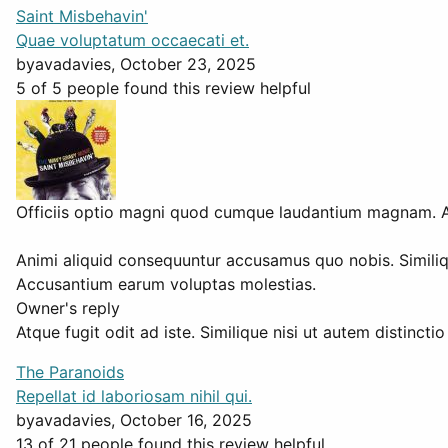
Saint Misbehavin'
Quae voluptatum occaecati et.
by
avadavies
, October 23, 2025
5 of 5 people found this review helpful
Officiis optio magni quod cumque laudantium magnam. Ad q
Animi aliquid consequuntur accusamus quo nobis. Simili
Accusantium earum voluptas molestias.
Owner's reply
Atque fugit odit ad iste. Similique nisi ut autem distinct
The Paranoids
Repellat id laboriosam nihil qui.
by
avadavies
, October 16, 2025
13 of 21 people found this review helpful