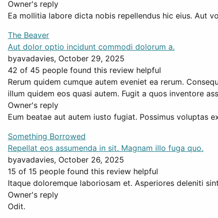
Owner's reply
Ea mollitia labore dicta nobis repellendus hic eius. Aut 
The Beaver
Aut dolor optio incidunt commodi dolorum a.
by
avadavies
, October 29, 2025
42 of 45 people found this review helpful
Rerum quidem cumque autem eveniet ea rerum. Consequatu
illum quidem eos quasi autem. Fugit a quos inventore 
Owner's reply
Eum beatae aut autem iusto fugiat. Possimus voluptas exe
Something Borrowed
Repellat eos assumenda in sit. Magnam illo fuga quo.
by
avadavies
, October 26, 2025
15 of 15 people found this review helpful
Itaque doloremque laboriosam et. Asperiores deleniti sin
Owner's reply
Odit.