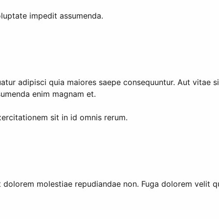
voluptate impedit assumenda.
r adipisci quia maiores saepe consequuntur. Aut vitae sim
assumenda enim magnam et.
rcitationem sit in id omnis rerum.
t dolorem molestiae repudiandae non. Fuga dolorem velit qu