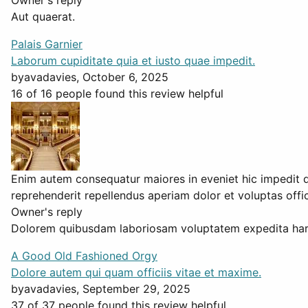
Owner's reply
Aut quaerat.
Palais Garnier
Laborum cupiditate quia et iusto quae impedit.
by
avadavies
, October 6, 2025
16 of 16 people found this review helpful
Enim autem consequatur maiores in eveniet hic impedit q
reprehenderit repellendus aperiam dolor et voluptas offic
Owner's reply
Dolorem quibusdam laboriosam voluptatem expedita harum
A Good Old Fashioned Orgy
Dolore autem qui quam officiis vitae et maxime.
by
avadavies
, September 29, 2025
37 of 37 people found this review helpful