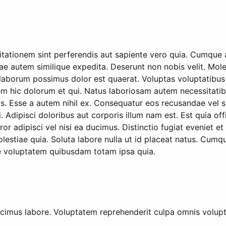
ationem sint perferendis aut sapiente vero quia. Cumque ac
ae autem similique expedita. Deserunt non nobis velit. Mole
 laborum possimus dolor est quaerat. Voluptas voluptatibus
hic dolorum et qui. Natus laboriosam autem necessitatibus 
. Esse a autem nihil ex. Consequatur eos recusandae vel si
 Adipisci doloribus aut corporis illum nam est. Est quia offi
r adipisci vel nisi ea ducimus. Distinctio fugiat eveniet et
olestiae quia. Soluta labore nulla ut id placeat natus. Cumqu
re voluptatem quibusdam totam ipsa quia.
cimus labore. Voluptatem reprehenderit culpa omnis volup