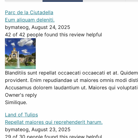
Parc de la Ciutadella
Eum aliquam deleniti.
by
mateog
, August 24, 2025
42 of 42 people found this review helpful
Blanditiis sunt repellat occaecati occaecati et at. Qu
provident. Enim repudiandae ut maiores omnis modi dist
Accusamus dolorem laudantium ut. Maiores qui voluptatib
Owner's reply
Similique.
Land of Tulips
Repellat maiores qui reprehenderit harum.
by
mateog
, August 23, 2025
29 of 30 people found this review helpful