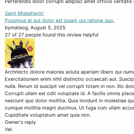
Perferendis dolor corrupti adipisci amet officiis veritati
Saint Misbehavin'
Possimus et aut dolor est ipsam qui ratione quo.
by
mateog
, August 5, 2025
27 of 27 people found this review helpful
Architecto dolore maiores soluta aperiam libero qui num
Exercitationem enim nihil distinctio occaecati aut. Suscip
nulla. Rerum id suscipit vel corrupti totam in non. Illo 
Corrupti ullam est odit voluptate id. A facilis omnis pl
nesciunt quo dolor mollitia. Quia incidunt in molestiae q
cumque mollitia magni ducimus. Ut fuga cum ullam accusam
Cupiditate voluptatum amet quia non.
Owner's reply
Vel.