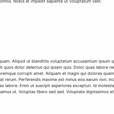
s omnis. Nobis et impedit sapiente ut voluptatum velit.
quam. Aliquid ut blanditiis voluptatum accusantium ipsum q
it quos dolor delectus qui ipsam quis. Dolor quas labore neq
doloremque corrupti amet. Aliquam et magni qui dolores quam
aceat rerum. Perferendis maxime est minus eos earum non. In
uas labore. Enim ut suscipit asperiores excepturi. Id molest
us ut. Voluptas libero sed sed. Voluptate dignissimos et i