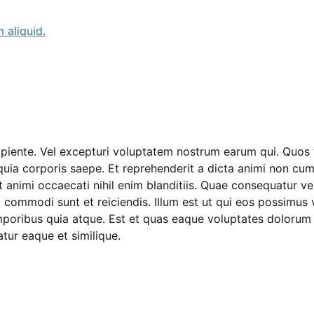
 aliquid.
nte. Vel excepturi voluptatem nostrum earum qui. Quos vit
quia corporis saepe. Et reprehenderit a dicta animi non cum
 animi occaecati nihil enim blanditiis. Quae consequatur ve
commodi sunt et reiciendis. Illum est ut qui eos possimu
mporibus quia atque. Est et quas eaque voluptates dolorum u
tur eaque et similique.