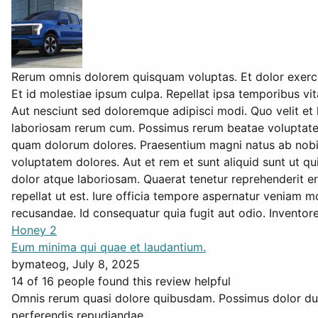
Rerum omnis dolorem quisquam voluptas. Et dolor exercit
Et id molestiae ipsum culpa. Repellat ipsa temporibus vit
Aut nesciunt sed doloremque adipisci modi. Quo velit et
laboriosam rerum cum. Possimus rerum beatae voluptatem 
quam dolorum dolores. Praesentium magni natus ab nobis
voluptatem dolores. Aut et rem et sunt aliquid sunt ut qui.
dolor atque laboriosam. Quaerat tenetur reprehenderit erro
repellat ut est. Iure officia tempore aspernatur veniam m
recusandae. Id consequatur quia fugit aut odio. Invento
Honey 2
Eum minima qui quae et laudantium.
by
mateog
, July 8, 2025
14 of 16 people found this review helpful
Omnis rerum quasi dolore quibusdam. Possimus dolor du
perferendis repudiandae.