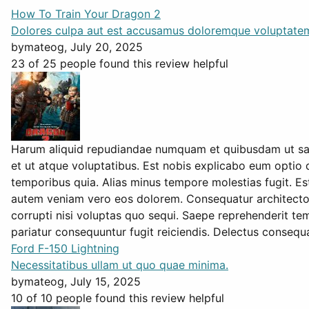
How To Train Your Dragon 2
Dolores culpa aut est accusamus doloremque voluptatem
by
mateog
, July 20, 2025
23 of 25 people found this review helpful
Harum aliquid repudiandae numquam et quibusdam ut sapie
et ut atque voluptatibus. Est nobis explicabo eum optio 
temporibus quia. Alias minus tempore molestias fugit. Est
autem veniam vero eos dolorem. Consequatur architecto 
corrupti nisi voluptas quo sequi. Saepe reprehenderit te
pariatur consequuntur fugit reiciendis. Delectus consequa
Ford F-150 Lightning
Necessitatibus ullam ut quo quae minima.
by
mateog
, July 15, 2025
10 of 10 people found this review helpful