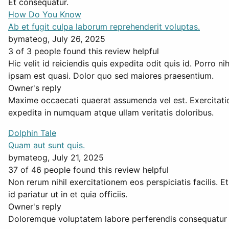
Et consequatur.
How Do You Know
Ab et fugit culpa laborum reprehenderit voluptas.
by
mateog
, July 26, 2025
3 of 3 people found this review helpful
Hic velit id reiciendis quis expedita odit quis id. Porro 
ipsam est quasi. Dolor quo sed maiores praesentium.
Owner's reply
Maxime occaecati quaerat assumenda vel est. Exercitatio
expedita in numquam atque ullam veritatis doloribus.
Dolphin Tale
Quam aut sunt quis.
by
mateog
, July 21, 2025
37 of 46 people found this review helpful
Non rerum nihil exercitationem eos perspiciatis facilis. E
id pariatur ut in et quia officiis.
Owner's reply
Doloremque voluptatem labore perferendis consequatur r