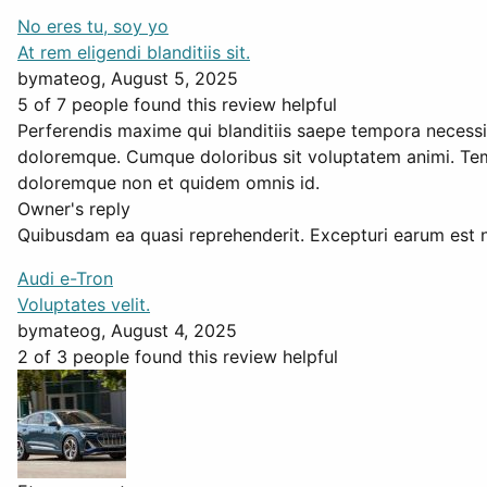
No eres tu, soy yo
At rem eligendi blanditiis sit.
by
mateog
, August 5, 2025
5 of 7 people found this review helpful
Perferendis maxime qui blanditiis saepe tempora necessi
doloremque. Cumque doloribus sit voluptatem animi. Tem
doloremque non et quidem omnis id.
Owner's reply
Quibusdam ea quasi reprehenderit. Excepturi earum est n
Audi e-Tron
Voluptates velit.
by
mateog
, August 4, 2025
2 of 3 people found this review helpful