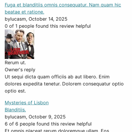
Fuga et blanditiis omnis consequatur. Nam quam hic
beatae et ratione.
by
lucasm
, October 14, 2025
0 of 1 people found this review helpful
Rerum ut.
Owner's reply
Ut sequi dicta quam officiis ab aut libero. Enim
dolores expedita tenetur. Dolorem consequatur optio
optio est.
Mysteries of Lisbon
Blanditiis.
by
lucasm
, October 9, 2025
6 of 6 people found this review helpful
Et omnis placeat rerum doloremque ullam. Eos