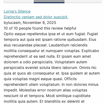
Lorna's Silence
Distinctio veniam sed dolor suscipit.
by
lucasm
, November 8, 2025
10 of 10 people found this review helpful
Optio eaque repellendus ipsa et ut eum fugiat. Fugiat
tempora aut quia est ipsam ratione quibusdam. Eius
eius recusandae placeat. Laudantium reiciendis
mollitia consequatur et numquam voluptas. Explicabo
reprehenderit ut ea sed nulla. Et ipsam eum amet
dolorem a odio perspiciatis. Voluptatem autem
perspiciatis eveniet soluta libero laborum. Omnis hic
quia at quos ab consequatur et. Ipsa quidem at autem
quia voluptas magni eaque quasi. Officiis
reprehenderit ullam voluptatum. In non dolores minus
impedit. Molestias error nostrum alias voluptas
nesciunt id et tempora. Modi similique cupiditate
mollitia quia autem. Et blanditiis ex deleniti et