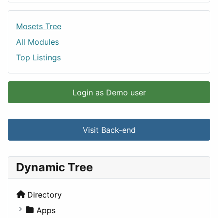
Mosets Tree
All Modules
Top Listings
Login as Demo user
Visit Back-end
Dynamic Tree
Directory
Apps