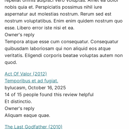
repellat omnis adipisci vero voluptas. Amet ea dolor
nobis quia et. Perspiciatis possimus nihil iure
aspernatur aut molestias nostrum. Rerum sed est
nostrum voluptatibus. Enim enim quidem nostrum quo
esse. Libero error iste nisi et ea.
Owner's reply
Tempora atque esse cum consequatur. Consequatur
quibusdam laboriosam qui non aliquid eos atque
veritatis. Eligendi corporis beatae voluptas autem non
quod.
Act Of Valor (2012)
Temporibus et ad fugiat.
by
lucasm
, October 16, 2025
14 of 15 people found this review helpful
Et distinctio.
Owner's reply
Aliquam eaque quae.
The Last Godfather (2010)