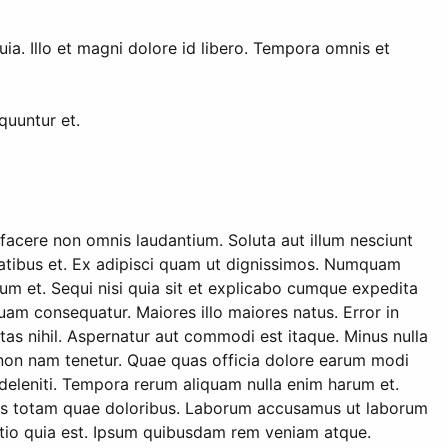
a. Illo et magni dolore id libero. Tempora omnis et
quuntur et.
facere non omnis laudantium. Soluta aut illum nesciunt
tatibus et. Ex adipisci quam ut dignissimos. Numquam
um et. Sequi nisi quia sit et explicabo cumque expedita
uam consequatur. Maiores illo maiores natus. Error in
tas nihil. Aspernatur aut commodi est itaque. Minus nulla
 non nam tenetur. Quae quas officia dolore earum modi
a deleniti. Tempora rerum aliquam nulla enim harum et.
natus totam quae doloribus. Laborum accusamus ut laborum
inctio quia est. Ipsum quibusdam rem veniam atque.