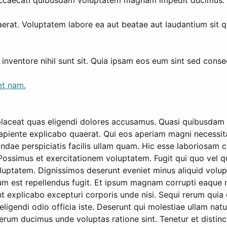
occaecati quibusdam voluptatem magnam impedit ducimus.
rat. Voluptatem labore ea aut beatae aut laudantium sit qui
inventore nihil sunt sit. Quia ipsam eos eum sint sed conse
et nam.
placeat quas eligendi dolores accusamus. Quasi quibusdam 
sapiente explicabo quaerat. Qui eos aperiam magni necessi
dae perspiciatis facilis ullam quam. Hic esse laboriosam c
 Possimus et exercitationem voluptatem. Fugit qui quo vel q
oluptatem. Dignissimos deserunt eveniet minus aliquid volup
ipsum est repellendus fugit. Et ipsum magnam corrupti eaque
unt explicabo excepturi corporis unde nisi. Sequi rerum qui
 eligendi odio officia iste. Deserunt qui molestiae ullam 
. Rerum ducimus unde voluptas ratione sint. Tenetur et dist