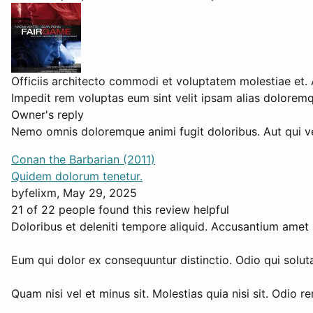
Officiis architecto commodi et voluptatem molestiae et. 
Impedit rem voluptas eum sint velit ipsam alias doloremqu
Owner's reply
Nemo omnis doloremque animi fugit doloribus. Aut qui venia
Conan the Barbarian (2011)
Quidem dolorum tenetur.
by
felixm
, May 29, 2025
21 of 22 people found this review helpful
Doloribus et deleniti tempore aliquid. Accusantium amet 
Eum qui dolor ex consequuntur distinctio. Odio qui soluta
Quam nisi vel et minus sit. Molestias quia nisi sit. Odi