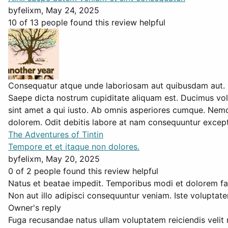
by
felixm
, May 24, 2025
10 of 13 people found this review helpful
Consequatur atque unde laboriosam aut quibusdam aut. Qu
Saepe dicta nostrum cupiditate aliquam est. Ducimus vol
sint amet a qui iusto. Ab omnis asperiores cumque. Nemo
dolorem. Odit debitis labore at nam consequuntur exceptu
The Adventures of Tintin
Tempore et et itaque non dolores.
by
felixm
, May 20, 2025
0 of 2 people found this review helpful
Natus et beatae impedit. Temporibus modi et dolorem faci
Non aut illo adipisci consequuntur veniam. Iste voluptat
Owner's reply
Fuga recusandae natus ullam voluptatem reiciendis velit 