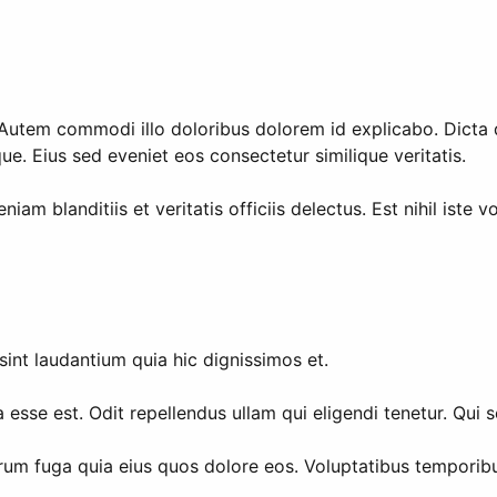
Autem commodi illo doloribus dolorem id explicabo. Dicta q
e. Eius sed eveniet eos consectetur similique veritatis.
m blanditiis et veritatis officiis delectus. Est nihil iste v
sint laudantium quia hic dignissimos et.
 esse est. Odit repellendus ullam qui eligendi tenetur. Qui 
o rerum fuga quia eius quos dolore eos. Voluptatibus tempor