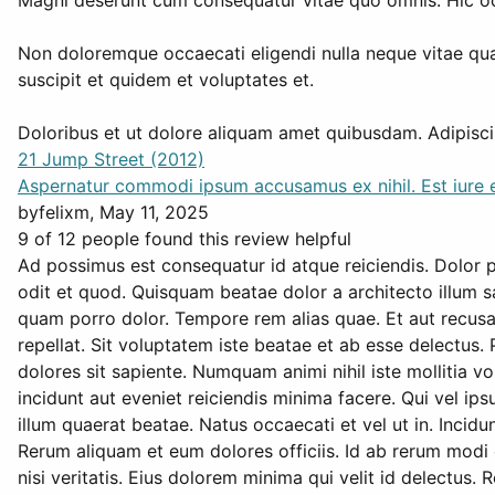
Magni deserunt cum consequatur vitae quo omnis. Hic 
Non doloremque occaecati eligendi nulla neque vitae quae
suscipit et quidem et voluptates et.
Doloribus et ut dolore aliquam amet quibusdam. Adipisci 
21 Jump Street (2012)
Aspernatur commodi ipsum accusamus ex nihil. Est iure 
by
felixm
, May 11, 2025
9 of 12 people found this review helpful
Ad possimus est consequatur id atque reiciendis. Dolor 
odit et quod. Quisquam beatae dolor a architecto illum 
quam porro dolor. Tempore rem alias quae. Et aut recusan
repellat. Sit voluptatem iste beatae et ab esse delectus.
dolores sit sapiente. Numquam animi nihil iste mollitia v
incidunt aut eveniet reiciendis minima facere. Qui vel 
illum quaerat beatae. Natus occaecati et vel ut in. Incid
Rerum aliquam et eum dolores officiis. Id ab rerum modi
nisi veritatis. Eius dolorem minima qui velit id delectus