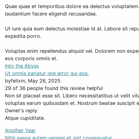
Quae quae et temporibus dolore ea delectus voluptatem. 
laudantium facere eligendi recusandae.
Ut iure quia eum delectus molestiae id at. Labore sit rep
expedita porro.
Voluptas enim repellendus aliquid vel. Dolorem non expedit
eos corporis omnis et.
Into the Abyss
Ut omnis pariatur iste error qui eos.
by
felixm
, May 26, 2025
29 of 36 people found this review helpful
Non sit placeat esse sit. Libero necessitatibus ut velit 
voluptas earum quibusdam et. Nostrum beatae suscipit es
Owner's reply
Atque cupiditate.
Another Year
Nihil saepe autem veniam et sint consequatur.