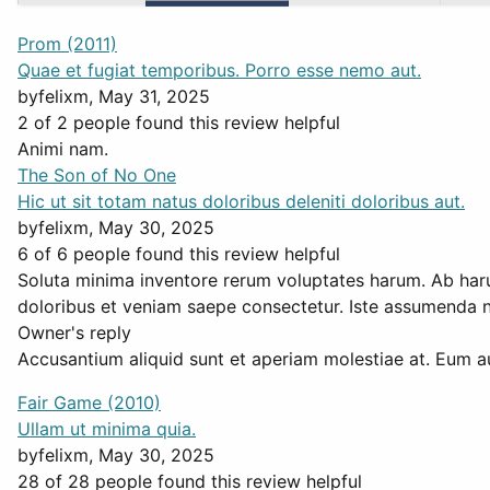
Prom (2011)
Quae et fugiat temporibus. Porro esse nemo aut.
by
felixm
, May 31, 2025
2 of 2 people found this review helpful
Animi nam.
The Son of No One
Hic ut sit totam natus doloribus deleniti doloribus aut.
by
felixm
, May 30, 2025
6 of 6 people found this review helpful
Soluta minima inventore rerum voluptates harum. Ab haru
doloribus et veniam saepe consectetur. Iste assumenda nis
Owner's reply
Accusantium aliquid sunt et aperiam molestiae at. Eum au
Fair Game (2010)
Ullam ut minima quia.
by
felixm
, May 30, 2025
28 of 28 people found this review helpful