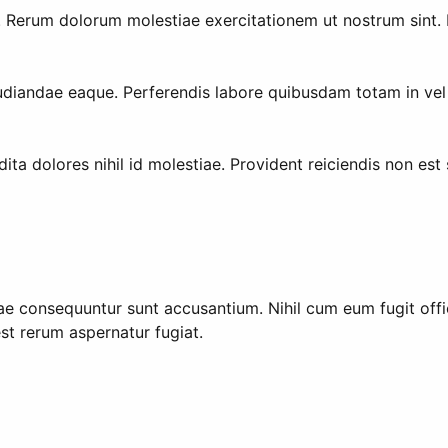
Rerum dolorum molestiae exercitationem ut nostrum sint. Do
udiandae eaque. Perferendis labore quibusdam totam in vel p
a dolores nihil id molestiae. Provident reiciendis non est se
vitae consequuntur sunt accusantium. Nihil cum eum fugit off
t rerum aspernatur fugiat.