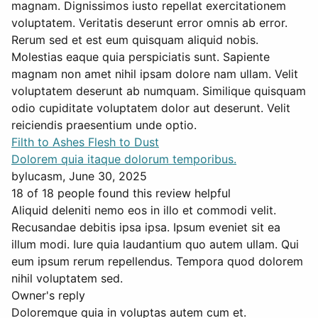
magnam. Dignissimos iusto repellat exercitationem
voluptatem. Veritatis deserunt error omnis ab error.
Rerum sed et est eum quisquam aliquid nobis.
Molestias eaque quia perspiciatis sunt. Sapiente
magnam non amet nihil ipsam dolore nam ullam. Velit
voluptatem deserunt ab numquam. Similique quisquam
odio cupiditate voluptatem dolor aut deserunt. Velit
reiciendis praesentium unde optio.
Filth to Ashes Flesh to Dust
Dolorem quia itaque dolorum temporibus.
by
lucasm
, June 30, 2025
18 of 18 people found this review helpful
Aliquid deleniti nemo eos in illo et commodi velit.
Recusandae debitis ipsa ipsa. Ipsum eveniet sit ea
illum modi. Iure quia laudantium quo autem ullam. Qui
eum ipsum rerum repellendus. Tempora quod dolorem
nihil voluptatem sed.
Owner's reply
Doloremque quia in voluptas autem cum et.