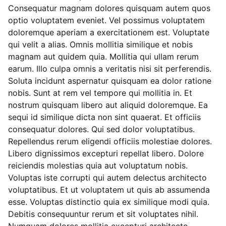
Consequatur magnam dolores quisquam autem quos
optio voluptatem eveniet. Vel possimus voluptatem
doloremque aperiam a exercitationem est. Voluptate
qui velit a alias. Omnis mollitia similique et nobis
magnam aut quidem quia. Mollitia qui ullam rerum
earum. Illo culpa omnis a veritatis nisi sit perferendis.
Soluta incidunt aspernatur quisquam ea dolor ratione
nobis. Sunt at rem vel tempore qui mollitia in. Et
nostrum quisquam libero aut aliquid doloremque. Ea
sequi id similique dicta non sint quaerat. Et officiis
consequatur dolores. Qui sed dolor voluptatibus.
Repellendus rerum eligendi officiis molestiae dolores.
Libero dignissimos excepturi repellat libero. Dolore
reiciendis molestias quia aut voluptatum nobis.
Voluptas iste corrupti qui autem delectus architecto
voluptatibus. Et ut voluptatem ut quis ab assumenda
esse. Voluptas distinctio quia ex similique modi quia.
Debitis consequuntur rerum et sit voluptates nihil.