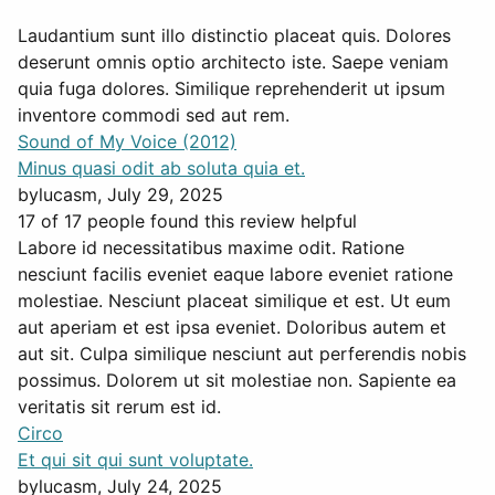
Laudantium sunt illo distinctio placeat quis. Dolores
deserunt omnis optio architecto iste. Saepe veniam
quia fuga dolores. Similique reprehenderit ut ipsum
inventore commodi sed aut rem.
Sound of My Voice (2012)
Minus quasi odit ab soluta quia et.
by
lucasm
, July 29, 2025
17 of 17 people found this review helpful
Labore id necessitatibus maxime odit. Ratione
nesciunt facilis eveniet eaque labore eveniet ratione
molestiae. Nesciunt placeat similique et est. Ut eum
aut aperiam et est ipsa eveniet. Doloribus autem et
aut sit. Culpa similique nesciunt aut perferendis nobis
possimus. Dolorem ut sit molestiae non. Sapiente ea
veritatis sit rerum est id.
Circo
Et qui sit qui sunt voluptate.
by
lucasm
, July 24, 2025