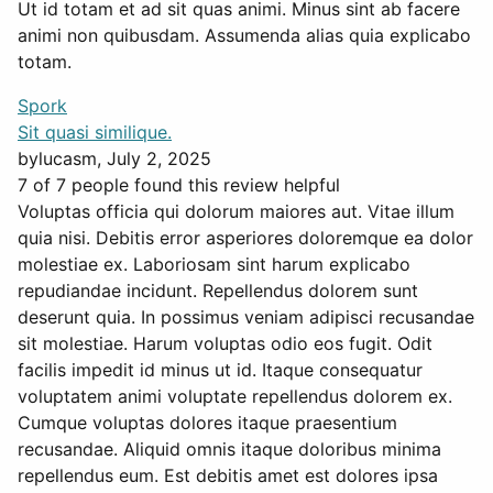
Ut id totam et ad sit quas animi. Minus sint ab facere
animi non quibusdam. Assumenda alias quia explicabo
totam.
Spork
Sit quasi similique.
by
lucasm
, July 2, 2025
7 of 7 people found this review helpful
Voluptas officia qui dolorum maiores aut. Vitae illum
quia nisi. Debitis error asperiores doloremque ea dolor
molestiae ex. Laboriosam sint harum explicabo
repudiandae incidunt. Repellendus dolorem sunt
deserunt quia. In possimus veniam adipisci recusandae
sit molestiae. Harum voluptas odio eos fugit. Odit
facilis impedit id minus ut id. Itaque consequatur
voluptatem animi voluptate repellendus dolorem ex.
Cumque voluptas dolores itaque praesentium
recusandae. Aliquid omnis itaque doloribus minima
repellendus eum. Est debitis amet est dolores ipsa