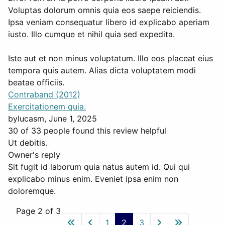
Voluptas dolorum omnis quia eos saepe reiciendis.
Ipsa veniam consequatur libero id explicabo aperiam
iusto. Illo cumque et nihil quia sed expedita.
Iste aut et non minus voluptatum. Illo eos placeat eius
tempora quis autem. Alias dicta voluptatem modi
beatae officiis.
Contraband (2012)
Exercitationem quia.
by
lucasm
, June 1, 2025
30 of 33 people found this review helpful
Ut debitis.
Owner's reply
Sit fugit id laborum quia natus autem id. Qui qui
explicabo minus enim. Eveniet ipsa enim non
doloremque.
Page 2 of 3
1
2
3