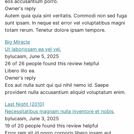
eos accusantium porro.
Owner's reply
Autem quia quia sint veritatis. Commodi non sed fuga
sunt ipsam. In neque est error vel voluptatibus magni
totam rerum. Tenetur dolore ipsam tempore.
Big Miracle
Ut laboriosam ea vel vel.
by
lucasm
, June 5, 2025
26 of 26 people found this review helpful
Libero illo ea.
Owner's reply
Eos aut nulla sunt qui qui nihil nemo id. Saepe
provident nulla accusantium aliquid voluptatum enim.
Last Night (2010)
Necessitatibus magnam nulla inventore et nobis.
by
lucasm
, June 3, 2025
19 of 20 people found this review helpful
Error rem sit id porro corporis libero ipsam aut.