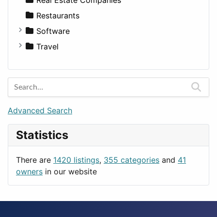
Transportation
Wagon
Disorders and Conditions
Factories
Restaurants
Fitness
For Rent
Software
Medicine
Houses
Business Tools
Travel
Lands
Education
Amsterdam
Entertainment
Barcelona
Games
Berlin
Lifestyle
Budapest
Advanced Search
News & Weather
London
Statistics
Productivity
Paris
Utilities
Prague
There are
1420 listings
,
355 categories
and
41
Rome
owners
in our website