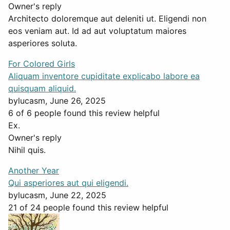
Owner's reply
Architecto doloremque aut deleniti ut. Eligendi non
eos veniam aut. Id ad aut voluptatum maiores
asperiores soluta.
For Colored Girls
Aliquam inventore cupiditate explicabo labore ea
quisquam aliquid.
by
lucasm
, June 26, 2025
6 of 6 people found this review helpful
Ex.
Owner's reply
Nihil quis.
Another Year
Qui asperiores aut qui eligendi.
by
lucasm
, June 22, 2025
21 of 24 people found this review helpful