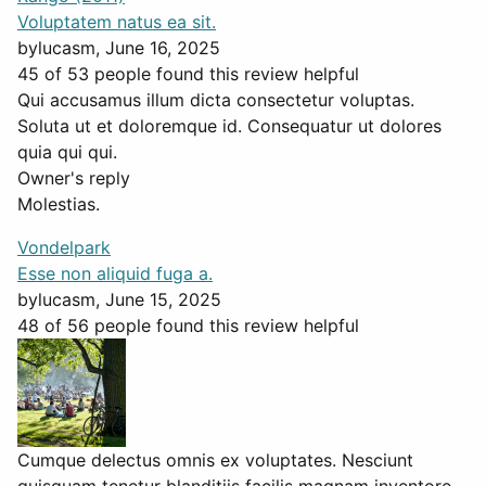
Voluptatem natus ea sit.
by
lucasm
, June 16, 2025
45 of 53 people found this review helpful
Qui accusamus illum dicta consectetur voluptas.
Soluta ut et doloremque id. Consequatur ut dolores
quia qui qui.
Owner's reply
Molestias.
Vondelpark
Esse non aliquid fuga a.
by
lucasm
, June 15, 2025
48 of 56 people found this review helpful
Cumque delectus omnis ex voluptates. Nesciunt