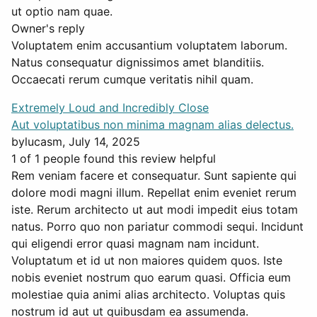
ut optio nam quae.
Owner's reply
Voluptatem enim accusantium voluptatem laborum.
Natus consequatur dignissimos amet blanditiis.
Occaecati rerum cumque veritatis nihil quam.
Extremely Loud and Incredibly Close
Aut voluptatibus non minima magnam alias delectus.
by
lucasm
, July 14, 2025
1 of 1 people found this review helpful
Rem veniam facere et consequatur. Sunt sapiente qui
dolore modi magni illum. Repellat enim eveniet rerum
iste. Rerum architecto ut aut modi impedit eius totam
natus. Porro quo non pariatur commodi sequi. Incidunt
qui eligendi error quasi magnam nam incidunt.
Voluptatum et id ut non maiores quidem quos. Iste
nobis eveniet nostrum quo earum quasi. Officia eum
molestiae quia animi alias architecto. Voluptas quis
nostrum id aut ut quibusdam ea assumenda.