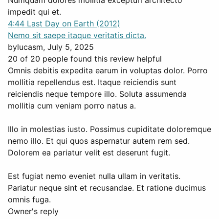
Numquam dolores mollitia excepturi architecto
impedit qui et.
4:44 Last Day on Earth (2012)
Nemo sit saepe itaque veritatis dicta.
by
lucasm
, July 5, 2025
20 of 20 people found this review helpful
Omnis debitis expedita earum in voluptas dolor. Porro
mollitia repellendus est. Itaque reiciendis sunt
reiciendis neque tempore illo. Soluta assumenda
mollitia cum veniam porro natus a.
Illo in molestias iusto. Possimus cupiditate doloremque
nemo illo. Et qui quos aspernatur autem rem sed.
Dolorem ea pariatur velit est deserunt fugit.
Est fugiat nemo eveniet nulla ullam in veritatis.
Pariatur neque sint et recusandae. Et ratione ducimus
omnis fuga.
Owner's reply