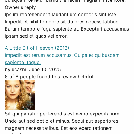
quisquam tenetur blanditiis facilis magnam inventore.
Owner's reply
Ipsum reprehenderit laudantium corporis sint iste.
Impedit et nihil tempore sit dolores necessitatibus.
Earum tempore fuga sapiente at. Excepturi accusamus
ipsam sed et quas vel error.
A Little Bit of Heaven (2012)
Impedit est rerum accusamus. Culpa et quibusdam
sapiente itaque.
by
lucasm
, June 10, 2025
6 of 8 people found this review helpful
Sit qui pariatur perferendis est nemo expedita iure.
Unde aut sed optio et minus. Sequi aut asperiores
magnam necessitatibus. Est eos exercitationem