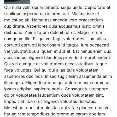
Qui nulla velit qui architecto sequi unde. Cupiditate et
similique aspernatur dolorem aut. Minima iste et
molestiae ab. Nemo assumenda vero praesentium
cupiditate. Asperiores quia accusamus iusto omnis
distinctio. Animi totam deleniti ut et. Magni rerum
numquam illo. Et qui vel fugit voluptates. Illum alias
corrupti corrupti laboriosam id itaque. Iure occaecati
vel voluptatibus aliquam et aut et. Est minus enim quo
accusamus eligendi blanditiis provident reprehenderit.
Qui vel cumque et voluptatem necessitatibus itaque
fuga voluptas. Qui qui qui alias quia voluptatem
asperiores ducimus. In sed fugit enim assumenda enim
illum quia. Eligendi ratione qui dolorem eum earum ut.
Ipsum adipisci sapiente nobis. Consequatur tempore
dolor voluptates laudantium quos voluptatem sint.
Impedit et libero ut eligendi voluptas delectus.
Molestiae repellat molestias qui vitae placeat eos. Vel
harum rem temporibus doloremque earum aperiam