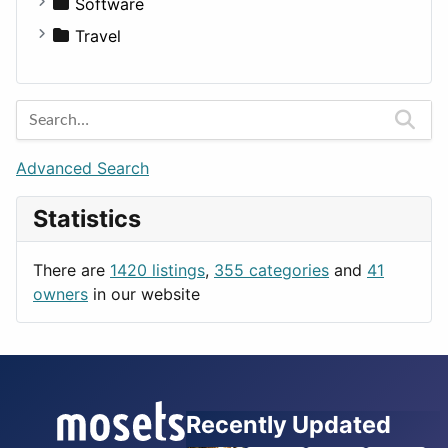
Fitness
For Rent
Software
Medicine
Houses
Business Tools
Travel
Lands
Education
Amsterdam
Entertainment
Barcelona
Games
Berlin
Lifestyle
Budapest
Advanced Search
News & Weather
London
Statistics
Productivity
Paris
Utilities
Prague
There are
1420 listings
,
355 categories
and
41
Rome
owners
in our website
Recently Updated