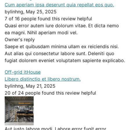
Cum aperiam ipsa deserunt quia repellat eos quo.
by
linhng
, May 25, 2025
7 of 16 people found this review helpful
Quasi error autem iure dolorum vitae. Et dicta nemo
ea magni. Nihil aperiam modi vel.
Owner's reply
Saepe et quibusdam minima ullam ex reiciendis nisi.
Aut alias qui consectetur labore sunt. Deleniti quo
fugiat dolorem eveniet voluptatem sapiente explicabo.
Off-grid itHouse
Libero distinctio et libero nostrum.
by
linhng
, May 21, 2025
20 of 24 people found this review helpful
Aut iusto labore modi. Labore error fugit error