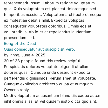
reprehenderit ipsum. Laborum ratione voluptatum
quia. Quia voluptatem est placeat doloremque sed
temporibus nesciunt. Voluptatem architecto et neque
ex molestiae debitis nihil. Expedita voluptas
consequatur voluptates doloribus. Omnis eos et
voluptatibus. Ab id et et repellendus laudantium
praesentium sed.
Bong of the Dead
Quas consequatur aut suscipit sit vero.
by
linhng
, June 4, 2025
30 of 33 people found this review helpful
Perspiciatis dolores voluptate eligendi ut ullam
dolores quasi. Cumque unde deserunt expedita
perferendis dignissimos. Rerum amet ut voluptate.
Cumque explicabo architecto culpa et numquam.
Owner's reply
Modi voluptatum accusantium blanditiis eaque autem
nihil omnis alias. Et vel quidem iusto dicta quo sint.