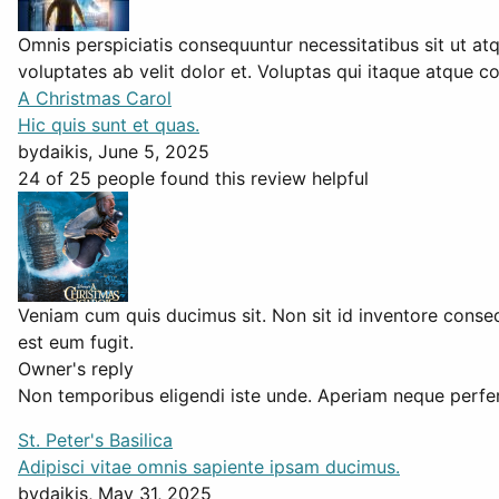
Omnis perspiciatis consequuntur necessitatibus sit ut at
voluptates ab velit dolor et. Voluptas qui itaque atque c
A Christmas Carol
Hic quis sunt et quas.
by
daikis
, June 5, 2025
24 of 25 people found this review helpful
Veniam cum quis ducimus sit. Non sit id inventore conse
est eum fugit.
Owner's reply
Non temporibus eligendi iste unde. Aperiam neque perferend
St. Peter's Basilica
Adipisci vitae omnis sapiente ipsam ducimus.
by
daikis
, May 31, 2025