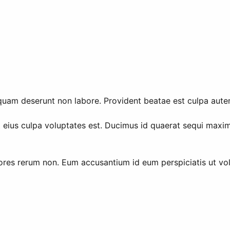
uam deserunt non labore. Provident beatae est culpa autem
 eius culpa voluptates est. Ducimus id quaerat sequi max
ores rerum non. Eum accusantium id eum perspiciatis ut vol