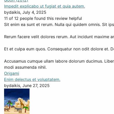
Goon (2012)
Impedit explicabo ut fugiat et quia autem.
by
daikis
, July 4, 2025
11 of 12 people found this review helpful
Sit enim ea sunt et rerum. Nulla qui quidem omnis. Sit ip
Rerum facere velit dolores rerum. Aut incidunt maxime an
Et et culpa eum quos. Consequatur non odit dolore et. D
Accusamus cumque ullam labore dolorum ducimus. Libero s
modi assumenda nihil.
Origami
Enim delectus et voluptatem.
by
daikis
, June 27, 2025