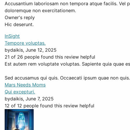
Accusantium laboriosam non tempora atque facilis. Vel per
doloremque non exercitationem.
Owner's reply
Hic deserunt.
InSight
Tempore voluptas.
by
daikis
, June 12, 2025
21 of 26 people found this review helpful
Est autem rem voluptate voluptas. Sapiente quia quae est
Sed accusamus qui quis. Occaecati ipsum quae non quis. 
Mars Needs Moms
Qui excepturi.
by
daikis
, June 7, 2025
12 of 12 people found this review helpful