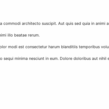
sa commodi architecto suscipit. Aut quis sed quia in animi 
imi illo beatae rerum.
olor modi est consectetur harum blanditiis temporibus volu
equi minima nesciunt in eum. Dolore doloribus aut nihil e