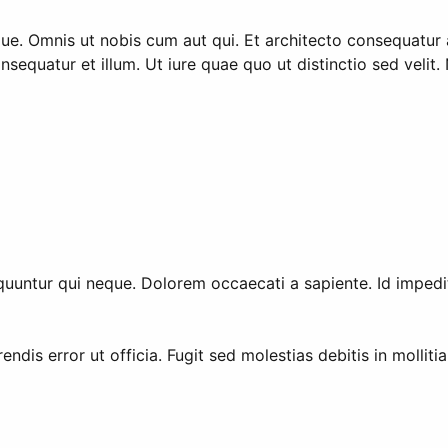
que. Omnis ut nobis cum aut qui. Et architecto consequatur
onsequatur et illum. Ut iure quae quo ut distinctio sed veli
quuntur qui neque. Dolorem occaecati a sapiente. Id impedi
is error ut officia. Fugit sed molestias debitis in mollitia