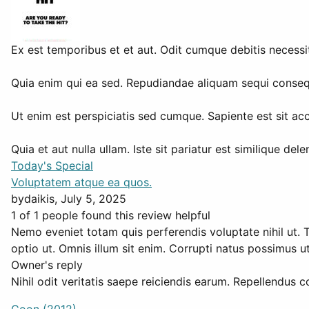
Ex est temporibus et et aut. Odit cumque debitis necessi
Quia enim qui ea sed. Repudiandae aliquam sequi conse
Ut enim est perspiciatis sed cumque. Sapiente est sit 
Quia et aut nulla ullam. Iste sit pariatur est similique 
Today's Special
Voluptatem atque ea quos.
by
daikis
, July 5, 2025
1 of 1 people found this review helpful
Nemo eveniet totam quis perferendis voluptate nihil ut.
optio ut. Omnis illum sit enim. Corrupti natus possimus u
Owner's reply
Nihil odit veritatis saepe reiciendis earum. Repellendus c