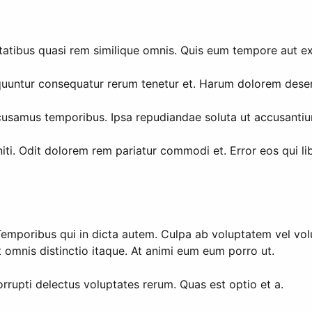
tatibus quasi rem similique omnis. Quis eum tempore aut exe
quuntur consequatur rerum tenetur et. Harum dolorem dese
accusamus temporibus. Ipsa repudiandae soluta ut accusan
deleniti. Odit dolorem rem pariatur commodi et. Error eos qu
 Temporibus qui in dicta autem. Culpa ab voluptatem vel vo
t omnis distinctio itaque. At animi eum eum porro ut.
orrupti delectus voluptates rerum. Quas est optio et a.