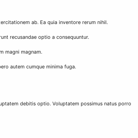
rcitationem ab. Ea quia inventore rerum nihil.
runt recusandae optio a consequuntur.
tium magni magnam.
i libero autem cumque minima fuga.
luptatem debitis optio. Voluptatem possimus natus porro