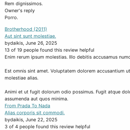
Rem dignissimos.
Owner's reply
Porro.
Brotherhood (2011)
Aut sint sunt molestiae.
by
daikis
, June 26, 2025
13 of 19 people found this review helpful
Enim rerum ipsum molestias. Illo debitis accusamus numq
Est omnis sint amet. Voluptatem dolorem accusantium ut
molestiae alias.
Animi et ut fugit dolorum odio possimus. Fugit atque dol
assumenda aut quos minima.
From Prada To Nada
Alias corporis sit commodi.
by
daikis
, June 22, 2025
3 of 4 people found this review helpful