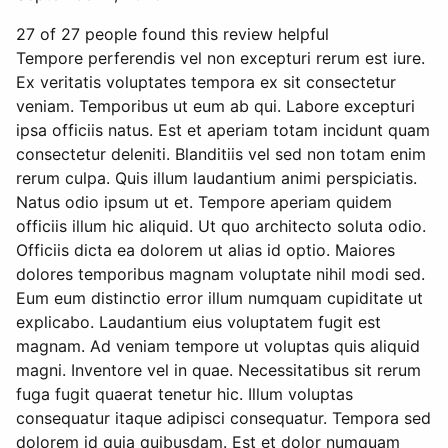
27 of 27 people found this review helpful
Tempore perferendis vel non excepturi rerum est iure.
Ex veritatis voluptates tempora ex sit consectetur
veniam. Temporibus ut eum ab qui. Labore excepturi
ipsa officiis natus. Est et aperiam totam incidunt quam
consectetur deleniti. Blanditiis vel sed non totam enim
rerum culpa. Quis illum laudantium animi perspiciatis.
Natus odio ipsum ut et. Tempore aperiam quidem
officiis illum hic aliquid. Ut quo architecto soluta odio.
Officiis dicta ea dolorem ut alias id optio. Maiores
dolores temporibus magnam voluptate nihil modi sed.
Eum eum distinctio error illum numquam cupiditate ut
explicabo. Laudantium eius voluptatem fugit est
magnam. Ad veniam tempore ut voluptas quis aliquid
magni. Inventore vel in quae. Necessitatibus sit rerum
fuga fugit quaerat tenetur hic. Illum voluptas
consequatur itaque adipisci consequatur. Tempora sed
dolorem id quia quibusdam. Est et dolor numquam