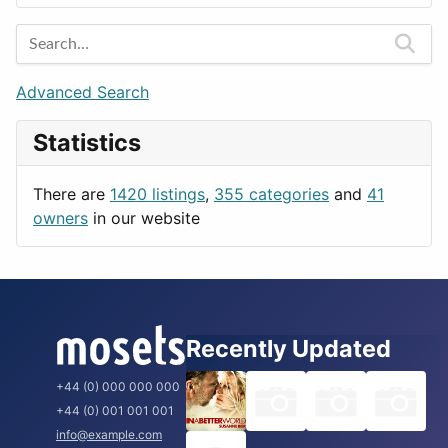
Entertainment
Barcelona
Games
Berlin
Lifestyle
Budapest
Advanced Search
News & Weather
London
Statistics
Productivity
Paris
Utilities
Prague
There are
1420 listings
,
355 categories
and
41
Rome
owners
in our website
Recently Updated
+44 (0) 000 000 000
+44 (0) 001 001 001
info@example.com