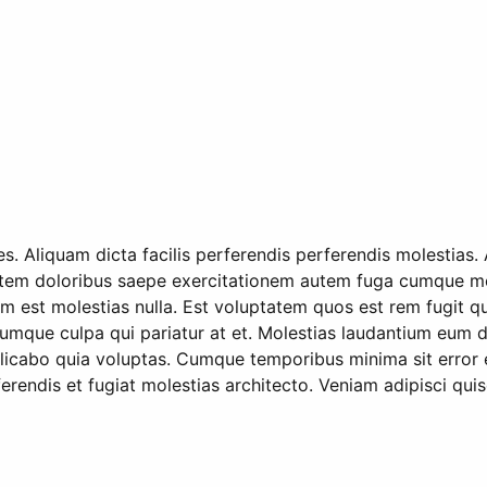
. Aliquam dicta facilis perferendis perferendis molestias. A
atem doloribus saepe exercitationem autem fuga cumque mo
am est molestias nulla. Est voluptatem quos est rem fugit q
i cumque culpa qui pariatur at et. Molestias laudantium eum
plicabo quia voluptas. Cumque temporibus minima sit error
erendis et fugiat molestias architecto. Veniam adipisci q