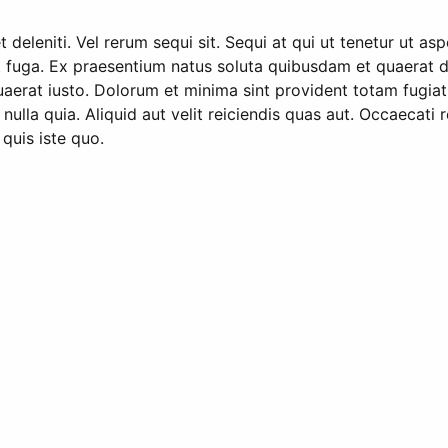
deleniti. Vel rerum sequi sit. Sequi at qui ut tenetur ut a
b aut fuga. Ex praesentium natus soluta quibusdam et quaerat
aerat iusto. Dolorum et minima sint provident totam fugiat
m nulla quia. Aliquid aut velit reiciendis quas aut. Occaeca
quis iste quo.