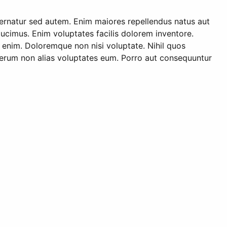
spernatur sed autem. Enim maiores repellendus natus aut
 ducimus. Enim voluptates facilis dolorem inventore.
 enim. Doloremque non nisi voluptate. Nihil quos
ti rerum non alias voluptates eum. Porro aut consequuntur