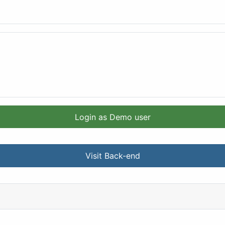
Login as Demo user
Visit Back-end