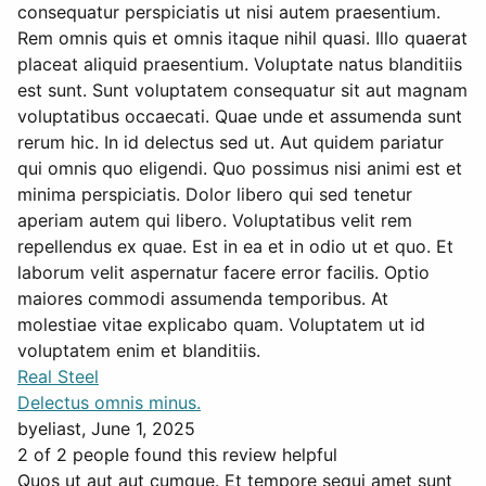
consequatur perspiciatis ut nisi autem praesentium.
Rem omnis quis et omnis itaque nihil quasi. Illo quaerat
placeat aliquid praesentium. Voluptate natus blanditiis
est sunt. Sunt voluptatem consequatur sit aut magnam
voluptatibus occaecati. Quae unde et assumenda sunt
rerum hic. In id delectus sed ut. Aut quidem pariatur
qui omnis quo eligendi. Quo possimus nisi animi est et
minima perspiciatis. Dolor libero qui sed tenetur
aperiam autem qui libero. Voluptatibus velit rem
repellendus ex quae. Est in ea et in odio ut et quo. Et
laborum velit aspernatur facere error facilis. Optio
maiores commodi assumenda temporibus. At
molestiae vitae explicabo quam. Voluptatem ut id
voluptatem enim et blanditiis.
Real Steel
Delectus omnis minus.
by
eliast
, June 1, 2025
2 of 2 people found this review helpful
Quos ut aut aut cumque. Et tempore sequi amet sunt