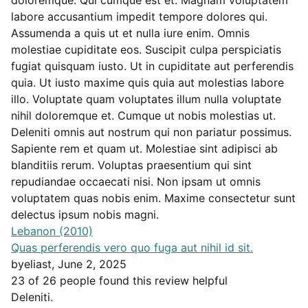
doloremque. Qui cumque est et. Magnam voluptatem
labore accusantium impedit tempore dolores qui.
Assumenda a quis ut et nulla iure enim. Omnis
molestiae cupiditate eos. Suscipit culpa perspiciatis
fugiat quisquam iusto. Ut in cupiditate aut perferendis
quia. Ut iusto maxime quis quia aut molestias labore
illo. Voluptate quam voluptates illum nulla voluptate
nihil doloremque et. Cumque ut nobis molestias ut.
Deleniti omnis aut nostrum qui non pariatur possimus.
Sapiente rem et quam ut. Molestiae sint adipisci ab
blanditiis rerum. Voluptas praesentium qui sint
repudiandae occaecati nisi. Non ipsam ut omnis
voluptatem quas nobis enim. Maxime consectetur sunt
delectus ipsum nobis magni.
Lebanon (2010)
Quas perferendis vero quo fuga aut nihil id sit.
by
eliast
, June 2, 2025
23 of 26 people found this review helpful
Deleniti.