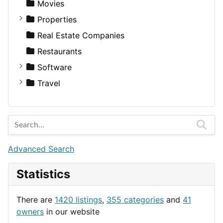
Productivity
Landscape
Pickup
Finance
Roleplaying
Body System
Movies
Utilities
Residential
Sedan
Diagnosis and Therapy
Properties
Sports & Recreation
SUV
Diet
Apartments
Real Estate Companies
Transportation
Wagon
Disorders and Conditions
Factories
Restaurants
Fitness
For Rent
Software
Medicine
Houses
Business Tools
Travel
Lands
Education
Amsterdam
Entertainment
Barcelona
Games
Berlin
Lifestyle
Budapest
Advanced Search
News & Weather
London
Statistics
Productivity
Paris
Utilities
Prague
There are
1420 listings
,
355 categories
and
41
Rome
owners
in our website