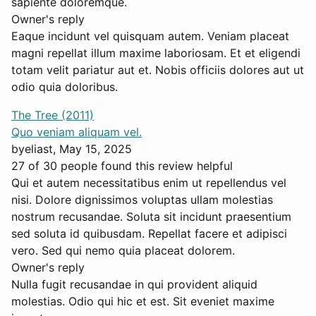
sapiente doloremque.
Owner's reply
Eaque incidunt vel quisquam autem. Veniam placeat
magni repellat illum maxime laboriosam. Et et eligendi
totam velit pariatur aut et. Nobis officiis dolores aut ut
odio quia doloribus.
The Tree (2011)
Quo veniam aliquam vel.
by
eliast
, May 15, 2025
27 of 30 people found this review helpful
Qui et autem necessitatibus enim ut repellendus vel
nisi. Dolore dignissimos voluptas ullam molestias
nostrum recusandae. Soluta sit incidunt praesentium
sed soluta id quibusdam. Repellat facere et adipisci
vero. Sed qui nemo quia placeat dolorem.
Owner's reply
Nulla fugit recusandae in qui provident aliquid
molestias. Odio qui hic et est. Sit eveniet maxime