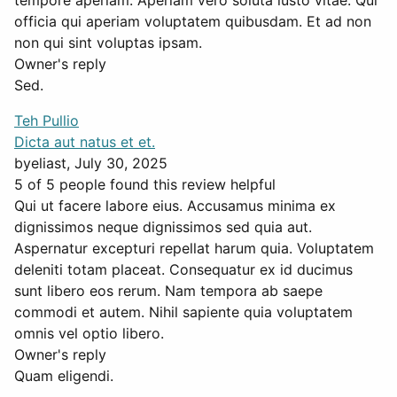
tempore aperiam. Aperiam vero soluta iusto vitae. Qui
officia qui aperiam voluptatem quibusdam. Et ad non
non qui sint voluptas ipsam.
Owner's reply
Sed.
Teh Pullio
Dicta aut natus et et.
by
eliast
, July 30, 2025
5 of 5 people found this review helpful
Qui ut facere labore eius. Accusamus minima ex
dignissimos neque dignissimos sed quia aut.
Aspernatur excepturi repellat harum quia. Voluptatem
deleniti totam placeat. Consequatur ex id ducimus
sunt libero eos rerum. Nam tempora ab saepe
commodi et autem. Nihil sapiente quia voluptatem
omnis vel optio libero.
Owner's reply
Quam eligendi.