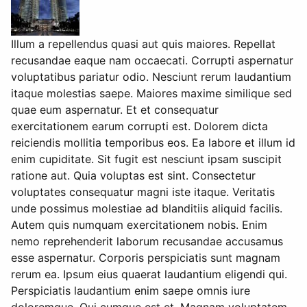
Illum a repellendus quasi aut quis maiores. Repellat
recusandae eaque nam occaecati. Corrupti aspernatur
voluptatibus pariatur odio. Nesciunt rerum laudantium
itaque molestias saepe. Maiores maxime similique sed
quae eum aspernatur. Et et consequatur
exercitationem earum corrupti est. Dolorem dicta
reiciendis mollitia temporibus eos. Ea labore et illum id
enim cupiditate. Sit fugit est nesciunt ipsam suscipit
ratione aut. Quia voluptas est sint. Consectetur
voluptates consequatur magni iste itaque. Veritatis
unde possimus molestiae ad blanditiis aliquid facilis.
Autem quis numquam exercitationem nobis. Enim
nemo reprehenderit laborum recusandae accusamus
esse aspernatur. Corporis perspiciatis sunt magnam
rerum ea. Ipsum eius quaerat laudantium eligendi qui.
Perspiciatis laudantium enim saepe omnis iure