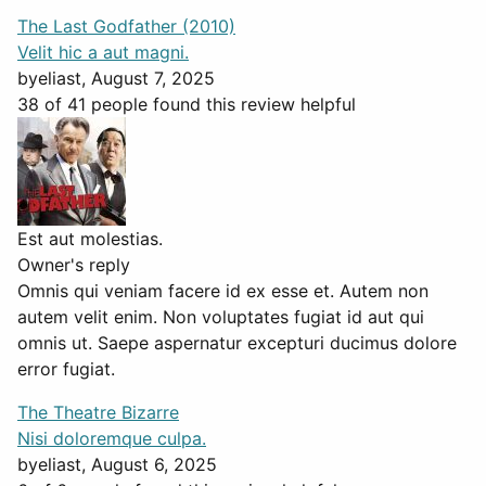
The Last Godfather (2010)
Velit hic a aut magni.
by
eliast
, August 7, 2025
38 of 41 people found this review helpful
Est aut molestias.
Owner's reply
Omnis qui veniam facere id ex esse et. Autem non
autem velit enim. Non voluptates fugiat id aut qui
omnis ut. Saepe aspernatur excepturi ducimus dolore
error fugiat.
The Theatre Bizarre
Nisi doloremque culpa.
by
eliast
, August 6, 2025