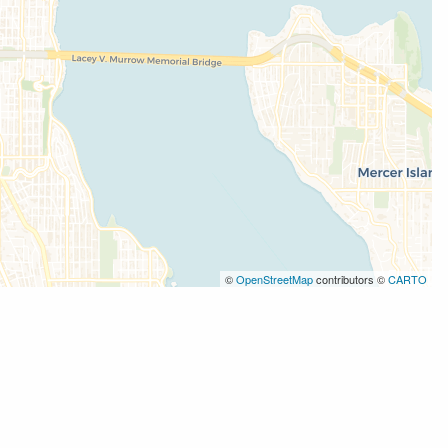
©
OpenStreetMap
contributors ©
CARTO