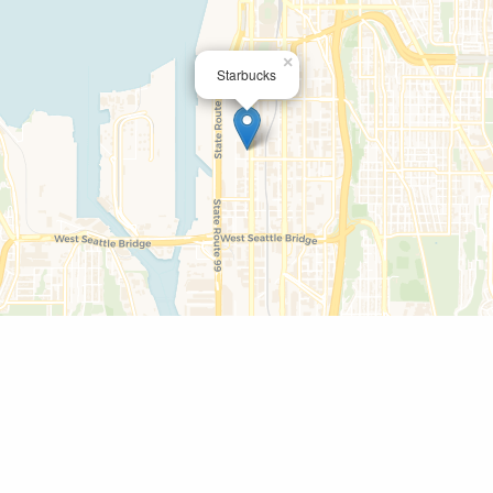
×
Starbucks