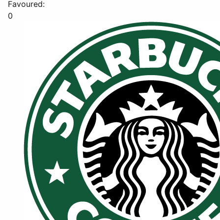
Favoured:
0