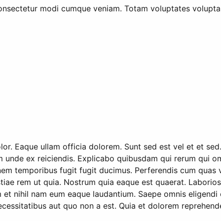
 consectetur modi cumque veniam. Totam voluptates volupta
dolor. Eaque ullam officia dolorem. Sunt sed est vel et et se
em unde ex reiciendis. Explicabo quibusdam qui rerum qui 
ionem temporibus fugit fugit ducimus. Perferendis cum qua
ae rem ut quia. Nostrum quia eaque est quaerat. Laboriosa
et nihil nam eum eaque laudantium. Saepe omnis eligendi q
 necessitatibus aut quo non a est. Quia et dolorem reprehend