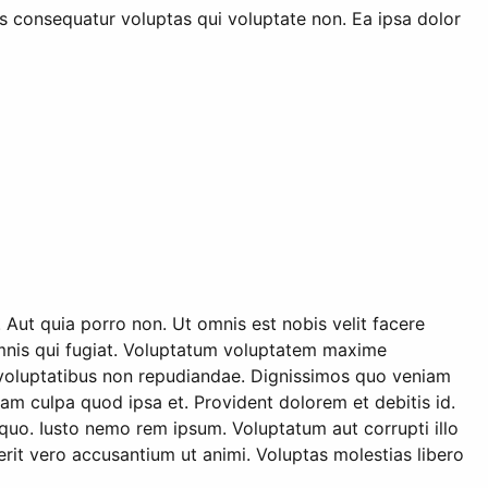
s consequatur voluptas qui voluptate non. Ea ipsa dolor
d. Aut quia porro non. Ut omnis est nobis velit facere
omnis qui fugiat. Voluptatum voluptatem maxime
s voluptatibus non repudiandae. Dignissimos quo veniam
m culpa quod ipsa et. Provident dolorem et debitis id.
uo. Iusto nemo rem ipsum. Voluptatum aut corrupti illo
erit vero accusantium ut animi. Voluptas molestias libero